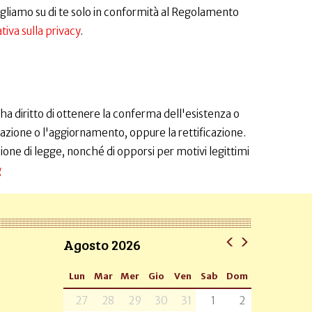
cogliamo su di te solo in conformità al Regolamento
iva sulla privacy
.
 diritto di ottenere la conferma dell'esistenza o
grazione o l'aggiornamento, oppure la rettificazione.
azione di legge, nonché di opporsi per motivi legittimi
g
Agosto 2026
Lun
Mar
Mer
Gio
Ven
Sab
Dom
27
28
29
30
31
1
2