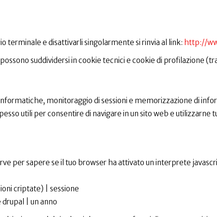
o terminale e disattivarli singolarmente si rinvia al link:
http://ww
kie possono suddividersi in cookie tecnici e cookie di profilazione (tr
i informatiche, monitoraggio di sessioni e memorizzazione di info
sso utili per consentire di navigare in un sito web e utilizzarne tutt
ve per sapere se il tuo browser ha attivato un interprete javascrip
oni criptate) | sessione
drupal | un anno