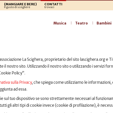
(MANGIARE E BERE)
CONTATTI
Il gusto di scegliere
trovaci
Musica
Teatro
Bambini
sociazione La Scighera, proprietario del sito lascighera.org e Tit
ite il nostro sito. Utilizzando il nostro sito o utilizzando i servizi fo
Cookie Policy”.
ativa sulla Privacy
, che spiega come utilizziamo le informazioni,
aggiunta ad essa.
sul tuo dispositivo se sono strettamente necessari al funzioname
tti gli altri tipi di cookie invece (cookie di profilazione), è necess