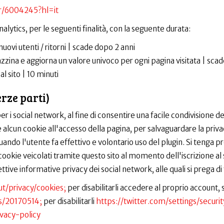
er/6004245?hl=it
alytics, per le seguenti finalità, con la seguente durata:
uovi utenti / ritorni | scade dopo 2 anni
zina e aggiorna un valore univoco per ogni pagina visitata | scad
l sito | 10 minuti
erze parti)
 i social network, al fine di consentire una facile condivisione dei
lcun cookie all'accesso della pagina, per salvaguardare la priva
quando l'utente fa effettivo e volontario uso del plugin. Si tenga
cookie veicolati tramite questo sito al momento dell'iscrizione al 
tive informative privacy dei social network, alle quali si prega di
/privacy/cookies;
per disabilitarli accedere al proprio account,
es/20170514;
per disabilitarli
https://twitter.com/settings/securit
ivacy-policy