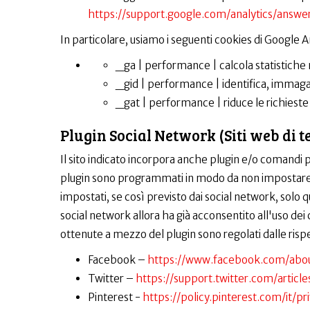
https://support.google.com/analytics/answ
In particolare, usiamo i seguenti cookies di Google An
_ga | performance | calcola statistiche n
_gid | performance | identifica, immagaz
_gat | performance | riduce le richieste a
Plugin Social Network (Siti web di t
Il sito indicato incorpora anche plugin e/o comandi per
plugin sono programmati in modo da non impostare a
impostati, se così previsto dai social network, solo 
social network allora ha già acconsentito all'uso dei 
ottenute a mezzo del plugin sono regolati dalle rispet
Facebook –
https://www.facebook.com/about
Twitter –
https://support.twitter.com/articl
Pinterest -
https://policy.pinterest.com/it/pr