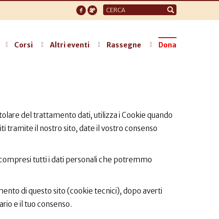
Form
di
ricerca
Corsi
Altri eventi
Rassegne
Dona
olare del trattamento dati, utilizza i Cookie quando
rniti tramite il nostro sito, date il vostro consenso
 compresi tutti i dati personali che potremmo
nto di questo sito (cookie tecnici), dopo averti
ario e il tuo consenso.