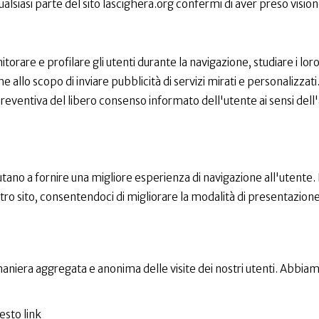
lsiasi parte del sito lascighera.org confermi di aver preso vision
torare e profilare gli utenti durante la navigazione, studiare i lo
o scopo di inviare pubblicità di servizi mirati e personalizzati. S
e preventiva del libero consenso informato dell'utente ai sensi de
iutano a fornire una migliore esperienza di navigazione all'utente. 
stro sito, consentendoci di migliorare la modalità di presentazion
maniera aggregata e anonima delle visite dei nostri utenti. Abb
esto link