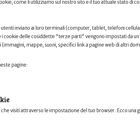
ookie, come li utilizziamo sul nostro sito e il tuo attuale stato di 
 dagli utenti inviano ai loro terminali (computer, tablet, telefoni ce
nvece i cookie delle cosiddette "terze parti" vengono impostati da un
(immagini, mappe, suoni, specifici link a pagine web di altri domin
ueste pagine:
okie
iti che visiti attraverso le impostazione del tuo browser. Ecco una g