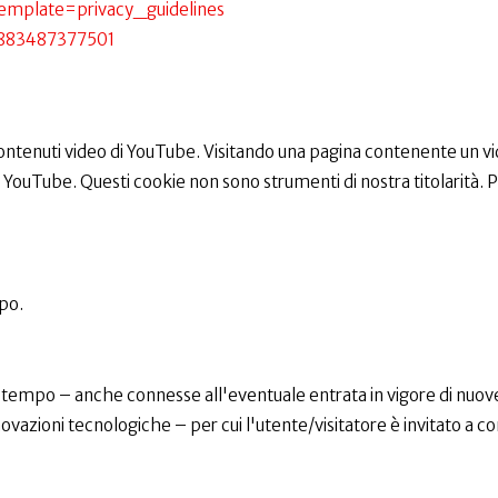
emplate=privacy_guidelines
6883487377501
ntenuti video di YouTube. Visitando una pagina contenente un video
ouTube. Questi cookie non sono strumenti di nostra titolarità. Per
po.
 tempo – anche connesse all'eventuale entrata in vigore di nuov
novazioni tecnologiche – per cui l'utente/visitatore è invitato a