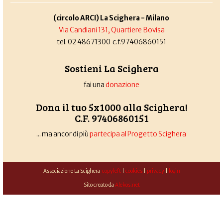
(circolo ARCI) La Scighera - Milano
Via Candiani 131, Quartiere Bovisa
tel. 02 48671300 c.f.97406860151
Sostieni La Scighera
fai una
donazione
Dona il tuo 5x1000 alla Scighera!
C.F. 97406860151
... ma ancor di più
partecipa al Progetto Scighera
Associazione La Scighera
copyleft
|
cookies
|
privacy
|
login
Sito creato da
Alekos.net