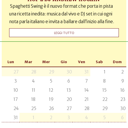
Spaghetti Swing è il nuovo format che porta in pista
una ricetta inedita: musica dal vivo e DJ set in cui ogni
nota parla italiano e invita a ballare dall’inizio alla fine.
LEGGI TUTTO
Lun
Mar
Mer
Gio
Ven
Sab
Dom
27
28
29
30
31
1
2
3
4
5
6
7
8
9
10
11
12
13
14
15
16
17
18
19
20
21
22
23
24
25
26
27
28
29
30
31
1
2
3
4
5
6