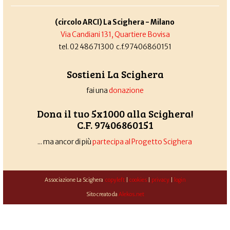
(circolo ARCI) La Scighera - Milano
Via Candiani 131, Quartiere Bovisa
tel. 02 48671300 c.f.97406860151
Sostieni La Scighera
fai una
donazione
Dona il tuo 5x1000 alla Scighera!
C.F. 97406860151
... ma ancor di più
partecipa al Progetto Scighera
Associazione La Scighera
copyleft
|
cookies
|
privacy
|
login
Sito creato da
Alekos.net