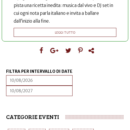
pista una ricetta inedita: musica dal vivo e DJ set in
cui ogni nota parla italiano e invita a ballare
dall’inizio alla fine.
LEGGI TUTTO
FILTRA PER INTERVALLO DI DATE
DATA
FILTRA
PER
INTERVALLO
DATA
FILTRA
DI
PER
DATE
INTERVALLO
DI
DATE
CATEGORIE EVENTI