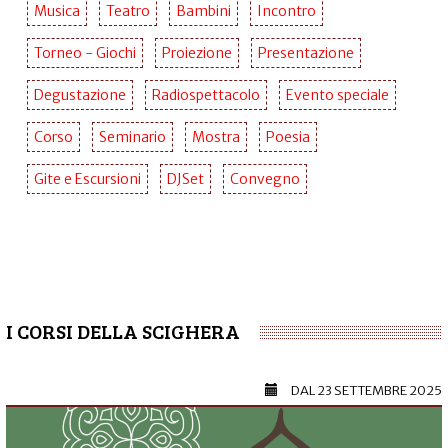
Musica
Teatro
Bambini
Incontro
Torneo - Giochi
Proiezione
Presentazione
Degustazione
Radiospettacolo
Evento speciale
Corso
Seminario
Mostra
Poesia
Gite e Escursioni
DJSet
Convegno
I CORSI DELLA SCIGHERA
DAL
23 SETTEMBRE 2025