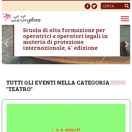
Form
di
Tog
ricerca
VEN, 02/10/2026 - 09:00
nav
Previous
N
Scuola di alta formazione per
operatrici e operatori legali in
materia di protezione
internazionale, 4° edizione
TUTTI GLI EVENTI NELLA CATEGORIA
"TEATRO"