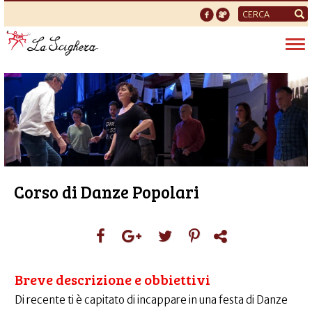
Form
di
Tog
ricerca
nav
Corso di Danze Popolari
Breve descrizione e obbiettivi
Di recente ti è capitato di incappare in una festa di Danze