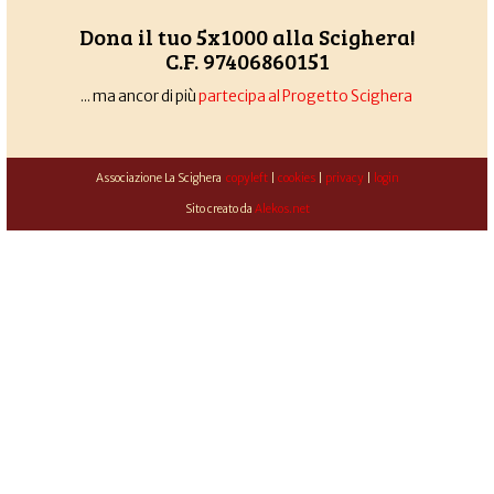
Dona il tuo 5x1000 alla Scighera!
C.F. 97406860151
... ma ancor di più
partecipa al Progetto Scighera
Associazione La Scighera
copyleft
|
cookies
|
privacy
|
login
Sito creato da
Alekos.net