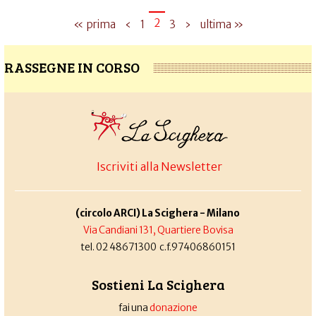
2
« prima
‹
1
3
›
ultima »
RASSEGNE IN CORSO
Iscriviti alla Newsletter
(circolo ARCI) La Scighera - Milano
Via Candiani 131, Quartiere Bovisa
tel. 02 48671300 c.f.97406860151
Sostieni La Scighera
fai una
donazione