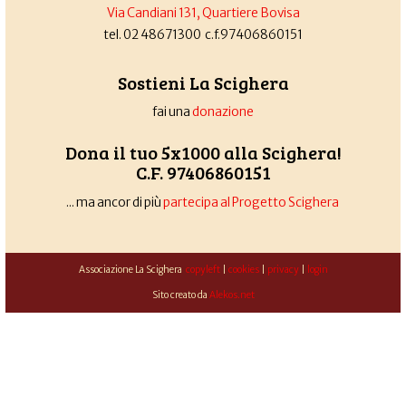
Via Candiani 131, Quartiere Bovisa
tel. 02 48671300 c.f.97406860151
Sostieni La Scighera
fai una
donazione
Dona il tuo 5x1000 alla Scighera!
C.F. 97406860151
... ma ancor di più
partecipa al Progetto Scighera
Associazione La Scighera
copyleft
|
cookies
|
privacy
|
login
Sito creato da
Alekos.net