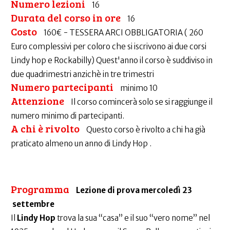
Numero lezioni
16
Durata del corso in ore
16
Costo
160€ - TESSERA ARCI OBBLIGATORIA ( 260
Euro complessivi per coloro che si iscrivono ai due corsi
Lindy hop e Rockabilly) Quest'anno il corso è suddiviso in
due quadrimestri anzichè in tre trimestri
Numero partecipanti
minimo 10
Attenzione
Il corso comincerà solo se si raggiunge il
numero minimo di partecipanti.
A chi è rivolto
Questo corso è rivolto a chi ha già
praticato almeno un anno di Lindy Hop .
Programma
Lezione di prova mercoledì 23
settembre
Il
Lindy Hop
trova la sua “casa” e il suo “vero nome” nel