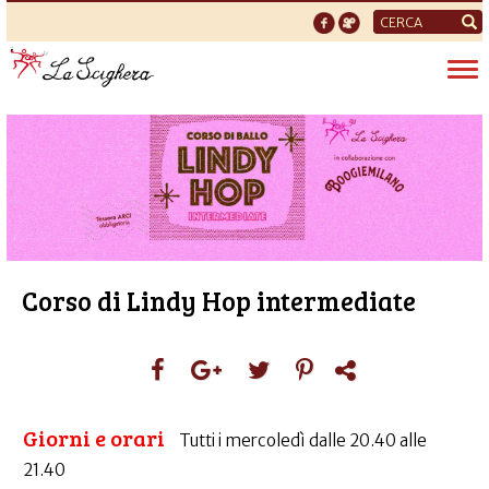
Form
di
Tog
ricerca
nav
Corso di Lindy Hop intermediate
Giorni e orari
Tutti i mercoledì dalle 20.40 alle
21.40