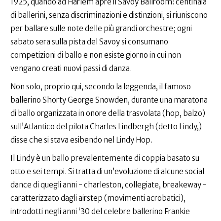
1925, quando ad Harlem apre il Savoy Ballroom: centinaia
di ballerini, senza discriminazioni e distinzioni, si riuniscono
per ballare sulle note delle più grandi orchestre; ogni
sabato sera sulla pista del Savoy si consumano
competizioni di ballo e non esiste giorno in cui non
vengano creati nuovi passi di danza.
Non solo, proprio qui, secondo la leggenda, il famoso
ballerino Shorty George Snowden, durante una maratona
di ballo organizzata in onore della trasvolata (hop, balzo)
sull’Atlantico del pilota Charles Lindbergh (detto Lindy,)
disse che si stava esibendo nel Lindy Hop.
Il Lindy è un ballo prevalentemente di coppia basato su
otto e sei tempi. Si tratta di un’evoluzione di alcune social
dance di quegli anni - charleston, collegiate, breakeway -
caratterizzato dagli airstep (movimenti acrobatici),
introdotti negli anni ‘30 del celebre ballerino Frankie