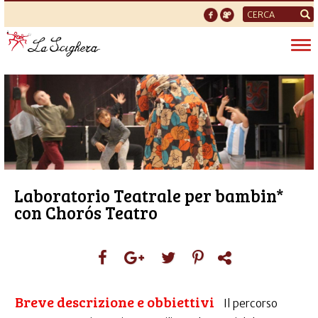
Form
di
Tog
ricerca
nav
Laboratorio Teatrale per bambin*
con Chorós Teatro
Breve descrizione e obbiettivi
Il percorso