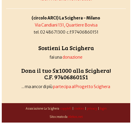
(circolo ARCI) La Scighera - Milano
Via Candiani 131, Quartiere Bovisa
tel. 02 48671300 c.f.97406860151
Sostieni La Scighera
fai una
donazione
Dona il tuo 5x1000 alla Scighera!
C.F. 97406860151
... ma ancor di più
partecipa al Progetto Scighera
Associazione La Scighera
copyleft
|
cookies
|
privacy
|
login
Sito creato da
Alekos.net