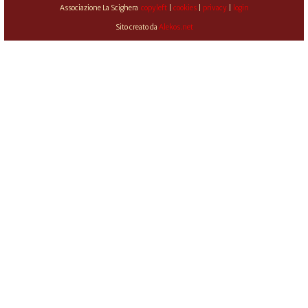
Associazione La Scighera
copyleft
|
cookies
|
privacy
|
login
Sito creato da
Alekos.net