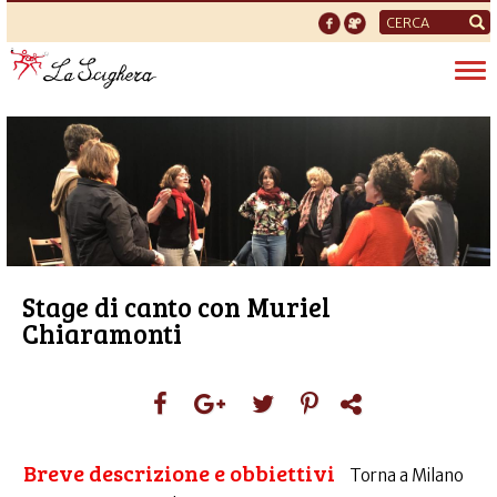
Form
di
Tog
ricerca
nav
Stage di canto con Muriel
Chiaramonti
Breve descrizione e obbiettivi
Torna a Milano