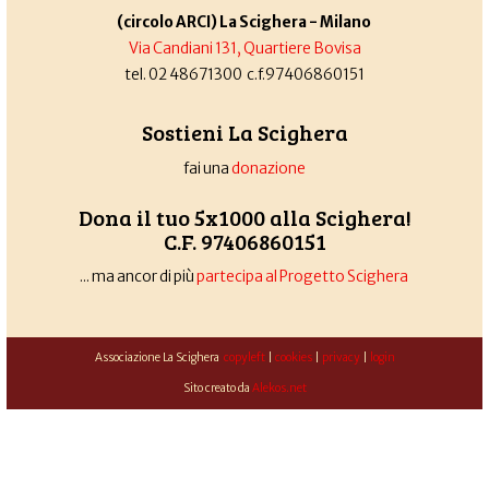
(circolo ARCI) La Scighera - Milano
Via Candiani 131, Quartiere Bovisa
tel. 02 48671300 c.f.97406860151
Sostieni La Scighera
fai una
donazione
Dona il tuo 5x1000 alla Scighera!
C.F. 97406860151
... ma ancor di più
partecipa al Progetto Scighera
Associazione La Scighera
copyleft
|
cookies
|
privacy
|
login
Sito creato da
Alekos.net