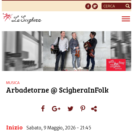
Form
di
Tog
ricerca
nav
MUSICA
Arbadetorne @ ScigheraInFolk
Inizio
Sabato, 9 Maggio, 2026 - 21:45