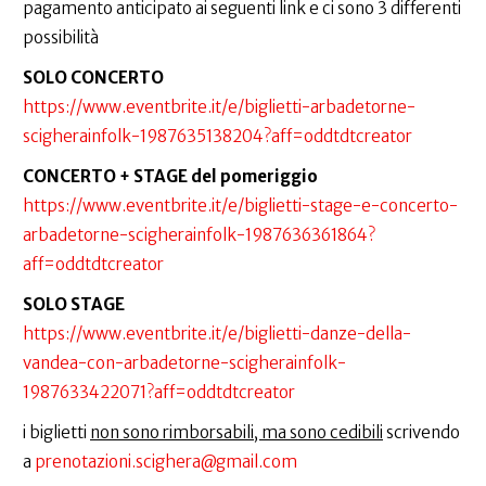
pagamento anticipato ai seguenti link e ci sono 3 differenti
possibilità
SOLO CONCERTO
https://www.eventbrite.it/e/biglietti-arbadetorne-
scigherainfolk-1987635138204?aff=oddtdtcreator
CONCERTO + STAGE del pomeriggio
https://www.eventbrite.it/e/biglietti-stage-e-concerto-
arbadetorne-scigherainfolk-1987636361864?
aff=oddtdtcreator
SOLO STAGE
https://www.eventbrite.it/e/biglietti-danze-della-
vandea-con-arbadetorne-scigherainfolk-
1987633422071?aff=oddtdtcreator
i biglietti
non sono rimborsabili, ma sono cedibili
scrivendo
a
prenotazioni.scighera@gmail.com