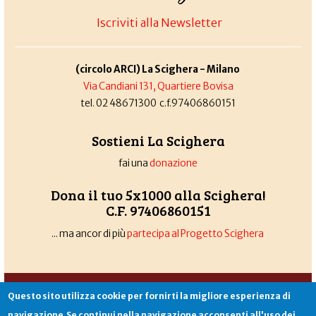
Iscriviti alla Newsletter
(circolo ARCI) La Scighera - Milano
Via Candiani 131, Quartiere Bovisa
tel. 02 48671300 c.f.97406860151
Sostieni La Scighera
fai una
donazione
Dona il tuo 5x1000 alla Scighera!
C.F. 97406860151
... ma ancor di più
partecipa al Progetto Scighera
Associazione La Scighera
copyleft
|
cookies
|
privacy
|
login
Questo sito utilizza cookie per fornirti la migliore esperienza di
Sito creato da
Alekos.net
navigazione.Se continui nella navigazione acconsenti all'uso dei