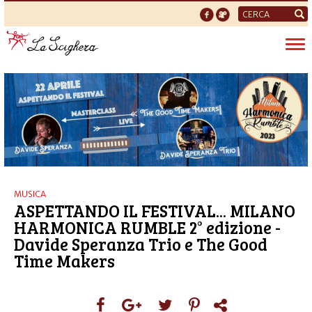
Form
di
Tog
ricerca
nav
MUSICA
ASPETTANDO IL FESTIVAL... MILANO
HARMONICA RUMBLE 2° edizione -
Davide Speranza Trio e The Good
Time Makers