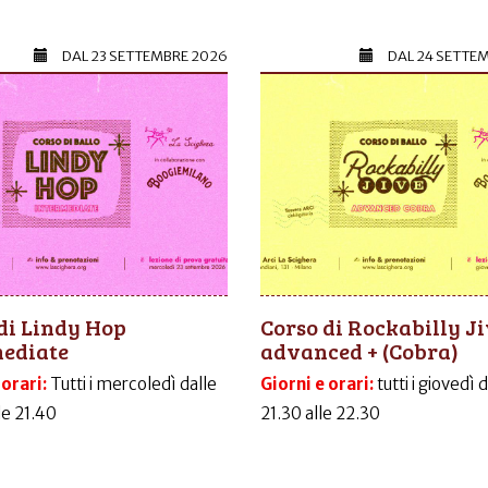
DAL
23 SETTEMBRE 2026
DAL
24 SETTE
di Lindy Hop
Corso di Rockabilly J
mediate
advanced + (Cobra)
 orari:
Tutti i mercoledì dalle
Giorni e orari:
tutti i giovedì 
le 21.40
21.30 alle 22.30