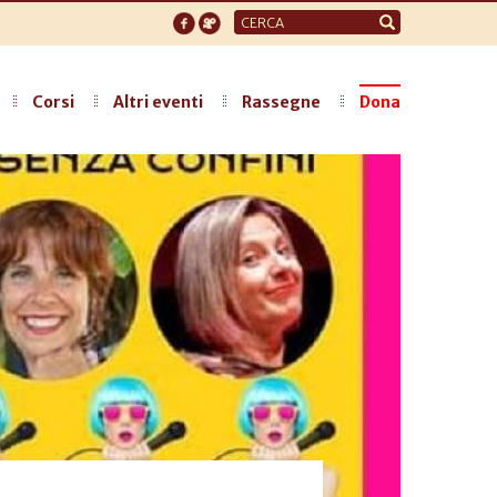
Form
di
ricerca
Corsi
Altri eventi
Rassegne
Dona