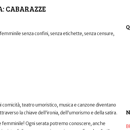
A: CABARAZZE
Q
l femminile senza confini, senza etichette, senza censure,
cui comicità, teatro umoristico, musica e canzone diventano
N
ttraverso la chiave dell'ironia, dell'umorismo e della satira.
ne femminile! Ogni serata potremo conoscere, anche
B