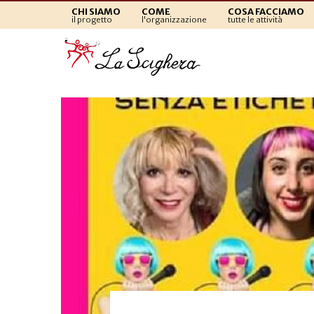
CHI SIAMO
COME
COSA FACCIAMO
il progetto
l'organizzazione
tutte le attività