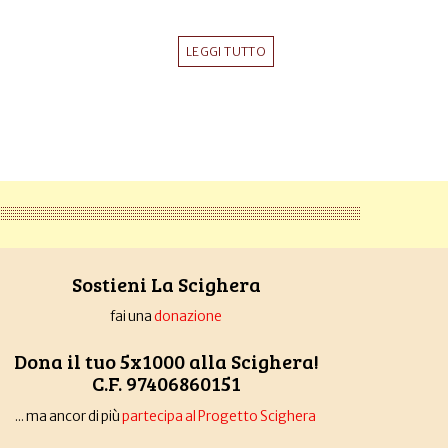
LEGGI TUTTO
Sostieni La Scighera
fai una
donazione
Dona il tuo 5x1000 alla Scighera!
C.F. 97406860151
... ma ancor di più
partecipa al Progetto Scighera