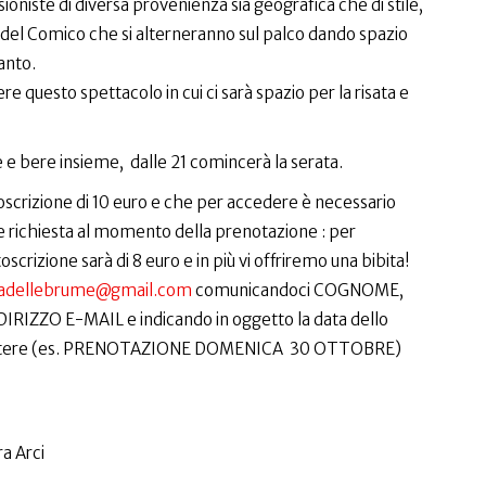
oniste di diversa provenienza sia geografica che di stile,
a del Comico che si alterneranno sul palco dando spazio
anto.
e questo spettacolo in cui ci sarà spazio per la risata e
 e bere insieme, dalle 21 comincerà la serata.
scrizione di 10 euro e che per accedere è necessario
e richiesta al momento della prenotazione : per
scrizione sarà di 8 euro e in più vi offriremo una bibita!
adellebrume@gmail.com
comunicandoci COGNOME,
ZZO E-MAIL e indicando in oggetto la data dello
 assistere (es. PRENOTAZIONE DOMENICA 30 OTTOBRE)
a Arci