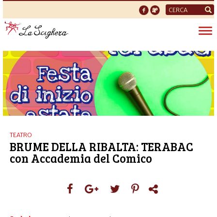
Form
di
Tog
ricerca
nav
TEATRO
BRUME DELLA RIBALTA: TERABAC
con Accademia del Comico