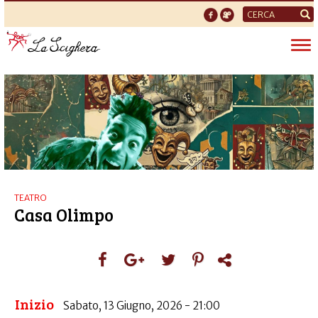
Form
di
Tog
ricerca
nav
TEATRO
Casa Olimpo
Inizio
Sabato, 13 Giugno, 2026 - 21:00