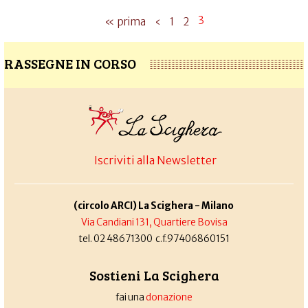
3
« prima
‹
1
2
RASSEGNE IN CORSO
Iscriviti alla Newsletter
(circolo ARCI) La Scighera - Milano
Via Candiani 131, Quartiere Bovisa
tel. 02 48671300 c.f.97406860151
Sostieni La Scighera
fai una
donazione