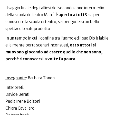
Il saggio finale degli allievi del secondo anno intermedio
della scuola di Teatro Mamì
è aperto a tutt3
sia per
conoscere la scuola di teatro, sia per godersi un bello
spettacolo autoprodotto
In un tempo in cui il confine tra l'uomo ed il suo Dio è labile
e la mente porta scenari inconsueti,
otto attori si
muovono giocando ad essere quello che non sono,
perché riconoscersi a volte fa paura
.
Insegnante
: Barbara Tonon
Interpreti
:
Davide Berati
Paola Irene Bolzoni
Chiara Cavallaro