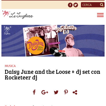
Form
di
Tog
ricerca
nav
MUSICA
Daisy June and the Loose + dj set con
Rocketeer dj