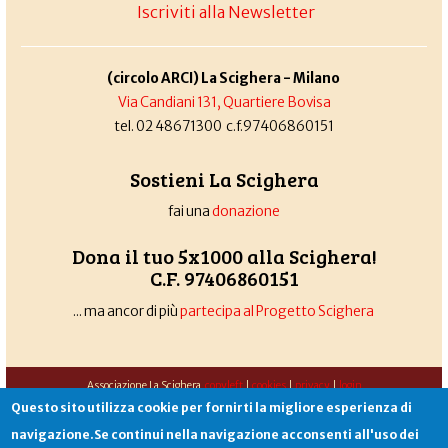
Iscriviti alla Newsletter
(circolo ARCI) La Scighera - Milano
Via Candiani 131, Quartiere Bovisa
tel. 02 48671300 c.f.97406860151
Sostieni La Scighera
fai una
donazione
Dona il tuo 5x1000 alla Scighera!
C.F. 97406860151
... ma ancor di più
partecipa al Progetto Scighera
Associazione La Scighera
copyleft
|
cookies
|
privacy
|
login
Questo sito utilizza cookie per fornirti la migliore esperienza di
Sito creato da
Alekos.net
navigazione.Se continui nella navigazione acconsenti all'uso dei