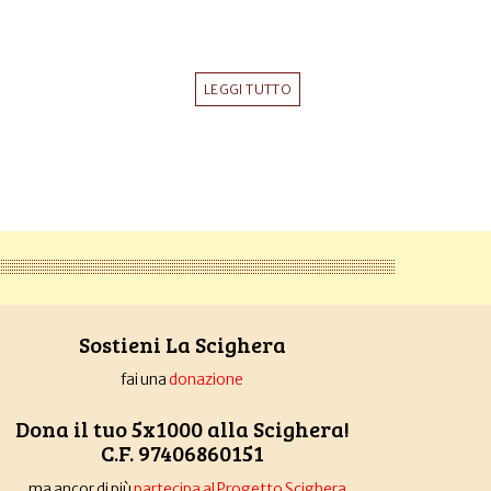
LEGGI TUTTO
Sostieni La Scighera
fai una
donazione
Dona il tuo 5x1000 alla Scighera!
C.F. 97406860151
... ma ancor di più
partecipa al Progetto Scighera