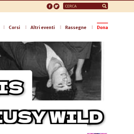
Form
di
ricerca
Corsi
Altri eventi
Rassegne
Dona