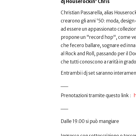
dj Houserockin' Chris
Christian Passarella, alias Housero
crearono gli anni '50: moda, design 
ad essere un appassionato collezionis
propone un "record hop", come veniv
che fecero ballare, sognare ed inna
al Rock and Roll, passando per il D
che tutti conoscono a rarità in grado 
Entrambi i dj set saranno interament
__
Prenotazioni tramite questo link :
h
__
Dalle 19.00 si può mangiare
Ingresso con sottoscrizione e tesser