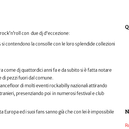
Q
 rock’n’roll con due dj d'eccezione:
s si contendono la consolle con le loro splendide collezioni
era come dj quattordici anni fa e da subito si è fatta notare
e di pezzi fuori dal comune.
ancefloor di molti eventi rockabilly nazionali attirando
ranieri, presenziando poi in numerosi festival e club
N
tta Europa ed i suoi fans sanno già che con lei è impossibile
R