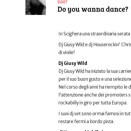
DJSET
Do you wanna dance?
In Scighera una straordinaria serata
Dj Giusy Wild e dj Houserockin' Chri
di vinile!
Dj Giusy Wild
Dj Giusy Wild ha iniziato la sua carri
per il suo buon gusto e una selezion
Nel corso degli anni ha riempito le d
l'attenzione anche dei promoters st
rockabilly in giro per tutta Europa.
I suoi dj set sono ormai famosi in tu
restare fermi a bordo pista.