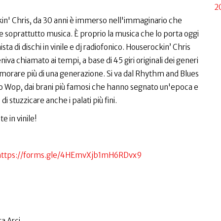
2
ckin' Chris, da 30 anni è immerso nell'immaginario che
e soprattutto musica. È proprio la musica che lo porta oggi
ta di dischi in vinile e dj radiofonico. Houserockin’ Chris
a chiamato ai tempi, a base di 45 giri originali dei generi
morare più di una generazione. Si va dal Rhythm and Blues
oo Wop, dai brani più famosi che hanno segnato un'epoca e
di stuzzicare anche i palati più fini.
e in vinile!
ttps://forms.gle/4HEmvXjb1mH6RDvx9
a Arci