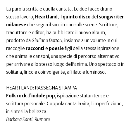
La parola scritta e quella cantata. Le due facce di uno
stesso lavoro,
Heartland
, il
quinto disco
del
songwriter
milanese
che segna il suo ritorno sulle scene. Scrittore,
traduttore e editor, ha pubblicato il nuovo album,
prodotto da
Giuliano Dottori
, insieme a un volume in cui
raccoglie
racconti
e
poesie
figli della stessa ispirazione
che anima le canzoni, una specie di percorso alternativo
per arrivare allo stesso luogo dell’anima. Uno spettacolo in
solitaria, lirico e coinvolgente, affilato e luminoso.
HEARTLAND: RASSEGNA STAMPA
Folk rock
d’
indole
pop
, ispirazione statunitense e
scrittura personale. Coppola canta la vita, l’imperfezione,
in sintesi la bellezza.
Barbara Santi, Rumore