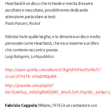
Heartland è un disco che richiede e merita di essere
ascoltato e riascoltato, possibilmente dedicando
attenzione particolare ai testi.
Paolo Panzeri, Rockol
Fabrizio ha le spalle larghe, e lo dimostra un disco molto
personale come Heartland, che esce insieme a un libro
che contiene racconti e poesie.
Luigi Bolognini, La Repubblica
https://open.spotify.com/album/678gjOd1VIFlutX5aYbsTL?
si=ueC2t7V4T8-m5adUNQpBIA
https://youtube.com/playlist?
list=OLAK5uy_mDUEgBDADQM5_W44fL2ePc1fzg1Mz_4aY&si=g
Fabrizio Coppola
(Milano, 1974) è un cantautore con