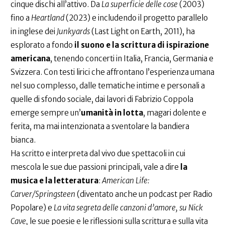
cinque dischi all’attivo. Da
La superficie delle cose
(2003)
fino a
Heartland
(2023) e includendo il progetto parallelo
in inglese dei
Junkyards
(Last Light on Earth, 2011), ha
esplorato a fondo
il suono e la scrittura di ispirazione
americana
, tenendo concerti in Italia, Francia, Germania e
Svizzera. Con testi lirici che affrontano l’esperienza umana
nel suo complesso, dalle tematiche intime e personali a
quelle di sfondo sociale, dai lavori di Fabrizio Coppola
emerge sempre un’
umanità in lotta
, magari dolente e
ferita, ma mai intenzionata a sventolare la bandiera
bianca.
Ha scritto e interpreta dal vivo due spettacoli in cui
mescola le sue due passioni principali, vale a dire
la
musica e la letteratura
:
American Life:
Carver/Springsteen
(diventato anche un podcast per Radio
Popolare) e
La vita segreta delle canzoni d’amore, su Nick
Cave,
le sue poesie e le riflessioni sulla scrittura e sulla vita