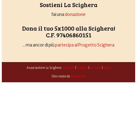
Sostieni La Scighera
fai una
donazione
Dona il tuo 5x1000 alla Scighera!
C.F. 97406860151
... ma ancor di più
partecipa al Progetto Scighera
Associazione La Scighera
copyleft
|
cookies
|
privacy
|
login
Sito creato da
Alekos.net