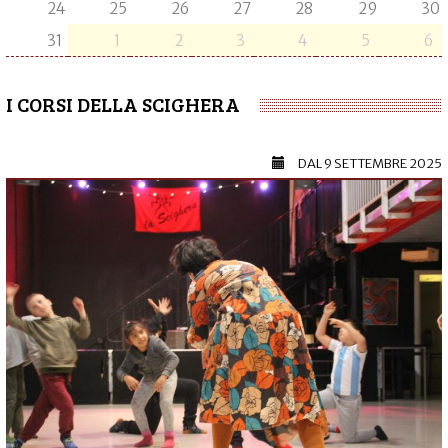
24
25
26
27
28
29
30
31
1
2
3
4
5
6
I CORSI DELLA SCIGHERA
DAL
9 SETTEMBRE 2025