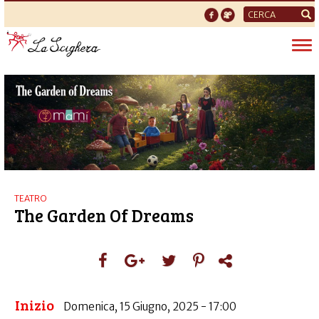
Form
di
Tog
ricerca
nav
TEATRO
The Garden Of Dreams
Inizio
Domenica, 15 Giugno, 2025 - 17:00