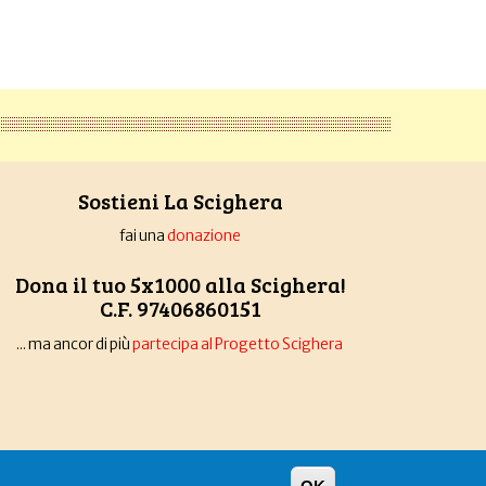
Sostieni La Scighera
fai una
donazione
Dona il tuo 5x1000 alla Scighera!
C.F. 97406860151
... ma ancor di più
partecipa al Progetto Scighera