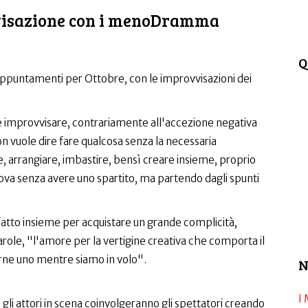
vvisazione con i menoDramma
Q
 appuntamenti per Ottobre, con le improvvisazioni dei
 improvvisare, contrariamente all'accezione negativa
n vuole dire fare qualcosa senza la necessaria
, arrangiare, imbastire, bensì creare insieme, proprio
ova senza avere uno spartito, ma partendo dagli spunti
fatto insieme per acquistare un grande complicità,
arole, "l'amore per la vertigine creativa che comporta il
irne uno mentre siamo in volo".
N
I 
 gli attori in scena coinvolgeranno gli spettatori creando