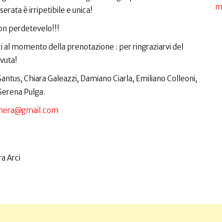
m
 serata è irripetibile e unica!
on perdetevelo!!!
rci al momento della prenotazione : per ringraziarvi del
vuta!
Santus, Chiara Galeazzi, Damiano Ciarla, Emiliano Colleoni,
Serena Pulga.
ighera@gmail.com
a Arci