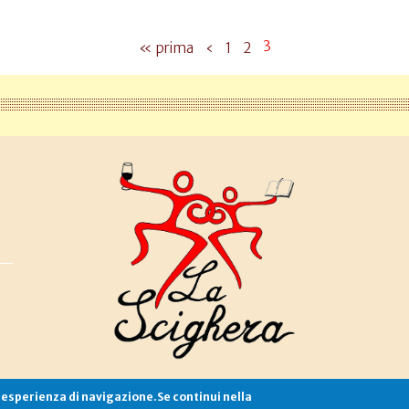
3
« prima
‹
1
2
e esperienza di navigazione.Se continui nella
Associazione La Scighera
copyleft
|
cookies
|
privacy
|
login