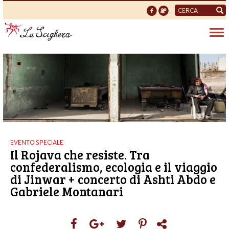
Form
di
Tog
ricerca
nav
EVENTO SPECIALE
Il Rojava che resiste. Tra
confederalismo, ecologia e il viaggio
di Jinwar + concerto di Ashti Abdo e
Gabriele Montanari