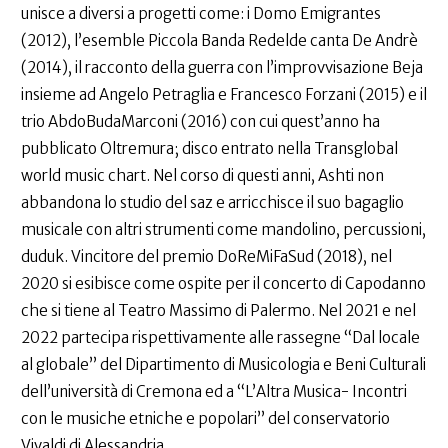
unisce a diversi a progetti come: i Domo Emigrantes
(2012), l’esemble Piccola Banda Redelde canta De Andrè
(2014), il racconto della guerra con l’improvvisazione Beja
insieme ad Angelo Petraglia e Francesco Forzani (2015) e il
trio AbdoBudaMarconi (2016) con cui quest’anno ha
pubblicato Oltremura; disco entrato nella Transglobal
world music chart. Nel corso di questi anni, Ashti non
abbandona lo studio del saz e arricchisce il suo bagaglio
musicale con altri strumenti come mandolino, percussioni,
duduk. Vincitore del premio DoReMiFaSud (2018), nel
2020 si esibisce come ospite per il concerto di Capodanno
che si tiene al Teatro Massimo di Palermo. Nel 2021 e nel
2022 partecipa rispettivamente alle rassegne “Dal locale
al globale” del Dipartimento di Musicologia e Beni Culturali
dell’università di Cremona ed a “L’Altra Musica- Incontri
con le musiche etniche e popolari” del conservatorio
Vivaldi di Alessandria.