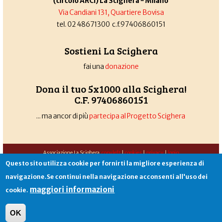
(circolo ARCI) La Scighera - Milano
Via Candiani 131, Quartiere Bovisa
tel. 02 48671300 c.f.97406860151
Sostieni La Scighera
fai una
donazione
Dona il tuo 5x1000 alla Scighera!
C.F. 97406860151
... ma ancor di più
partecipa al Progetto Scighera
Associazione La Scighera
copyleft
|
cookies
|
privacy
|
login
Questo sito utilizza cookie per fornirti la migliore esperienza di
Sito creato da
Alekos.net
navigazione.Se continui nella navigazione acconsenti all'uso dei
maggiori informazioni
cookie.
OK