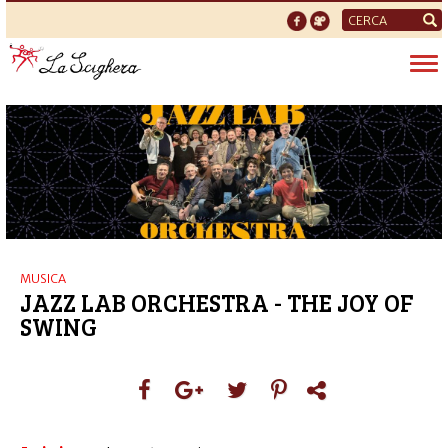
Form
di
Tog
ricerca
nav
MUSICA
JAZZ LAB ORCHESTRA - THE JOY OF
SWING