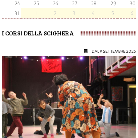
24
25
26
27
28
29
30
31
1
2
3
4
5
6
I CORSI DELLA SCIGHERA
DAL
9 SETTEMBRE 2025