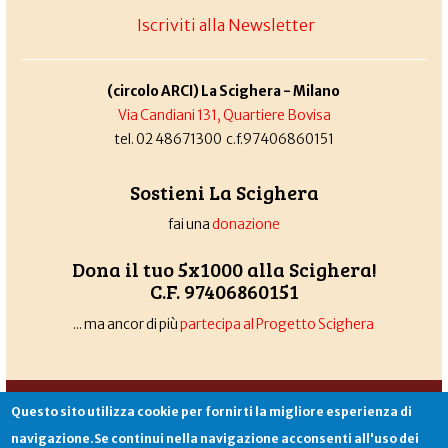
Iscriviti alla Newsletter
(circolo ARCI) La Scighera - Milano
Via Candiani 131, Quartiere Bovisa
tel. 02 48671300 c.f.97406860151
Sostieni La Scighera
fai una
donazione
Dona il tuo 5x1000 alla Scighera!
C.F. 97406860151
... ma ancor di più
partecipa al Progetto Scighera
Associazione La Scighera
copyleft
|
cookies
|
privacy
|
login
Questo sito utilizza cookie per fornirti la migliore esperienza di
Sito creato da
Alekos.net
navigazione.Se continui nella navigazione acconsenti all'uso dei