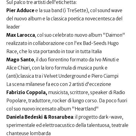
Sul palco tre artisti dell'etichetta:
Pier Adduce
e la sua band (i TreSette), col sound wave
del nuovo album e la classica poetica novecentesca del
leader
Max Larocca
, col suo celebrato nuovo album "Daimon"
realizzato in collaborazione con l'ex Bad-Seeds Hugo
Race, che lo sta portando in tour in tutta Italia
Mago Santo
, il duo fiorentino formato da Ivo Minuti e
Alice Chiari, con la loro formula di musica punk e
(anti)classica tra i Velvet Underground e Piero Ciampi
La scena milanese fa eco con 2 artisti d'eccezione
Fabrizio Coppola,
musicista, scrittore, speaker di Radio
Popolare, traduttore, rocker di lungo corso. Da poco fuori
col suo nuovo incensato album "Heartland"
Daniela Bedeski & Rosarubea
: il progetto dark-wave,
sperimentale ed elettroacustico della talentuosa, teatrale
chanteuse lombarda