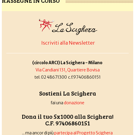
RASSEGNE IN CORSO
Iscriviti alla Newsletter
(circolo ARCI) La Scighera - Milano
Via Candiani 131, Quartiere Bovisa
tel. 02 48671300 c.f.97406860151
Sostieni La Scighera
fai una
donazione
Dona il tuo 5x1000 alla Scighera!
C.F. 97406860151
... ma ancor di più
partecipa al Progetto Scighera