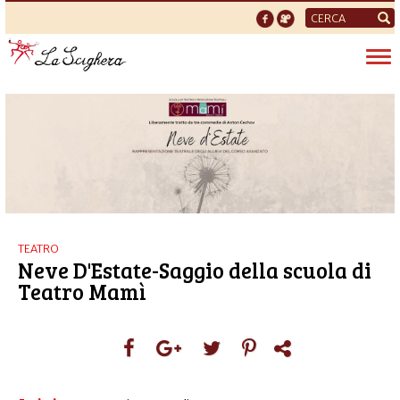
Form
di
Tog
ricerca
nav
TEATRO
Neve D'Estate-Saggio della scuola di
Teatro Mamì