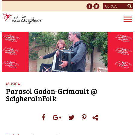
Form
di
Tog
ricerca
nav
MUSICA
Parasol Godon-Grimault @
ScigheraInFolk