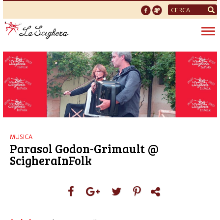
Form
di
Tog
ricerca
nav
MUSICA
Parasol Godon-Grimault @
ScigheraInFolk