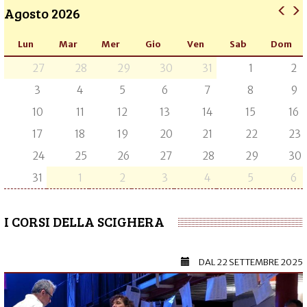
Agosto 2026
Lun
Mar
Mer
Gio
Ven
Sab
Dom
27
28
29
30
31
1
2
3
4
5
6
7
8
9
10
11
12
13
14
15
16
17
18
19
20
21
22
23
24
25
26
27
28
29
30
31
1
2
3
4
5
6
I CORSI DELLA SCIGHERA
DAL
22 SETTEMBRE 2025