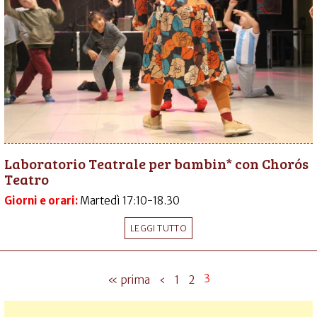
Laboratorio Teatrale per bambin* con Chorós
Teatro
Giorni e orari:
Martedì 17:10-18.30
LEGGI TUTTO
3
« prima
‹
1
2