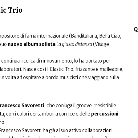
ic Trio
Q
ositore di fama internazionale (Banditaliana, Bella Ciao,
 suo
nuovo album solista
La giusta distanza
(Visage
a continua ricerca di rinnovamento, lo ha portato per
laboratori. Nasce così l'Elastic Trio, frizzante e malleabile,
 in volta ad ospitare a bordo musicisti che viaggiano sulla
Francesco Savoretti
, che coniuga il groove irresistibile
ta, con i colori dei tamburi a cornice e delle
percussioni
ro.
Francesco Savoretti ha già al suo attivo collaborazioni