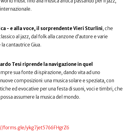
orld music fino alla musica antica passando per il jazz,
 internazionale.
ca - e alla voce, il sorprendente Vieri Sturlini
, che
assico al jazz, dal folk alla canzone d’autore e varie
 la cantautrice Giua.
ardo Tesi riprende la navigazione in quel
empre sua fonte di ispirazione, dando vita ad uno
e nuove composizioni: una musica solare e speziata, con
tiche ed evocative per una festa di suoni, voci e timbri, che
me possa assumere la musica del mondo.
s://forms.gle/ykg7jet5766FHgrZ6