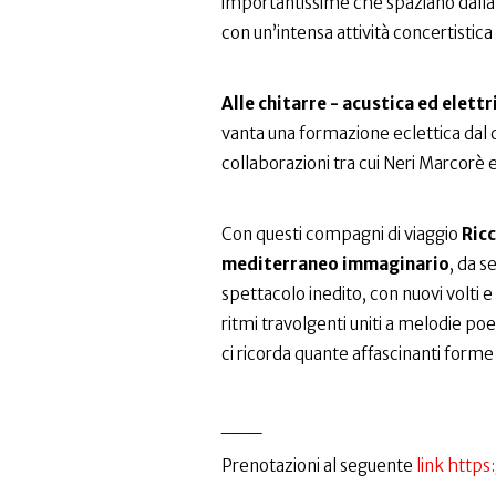
importantissime che spaziano dalla w
con un’intensa attività concertistica
Alle chitarre - acustica ed elettri
vanta una formazione eclettica dal cl
collaborazioni tra cui Neri Marcorè e
Con questi compagni di viaggio
Ricc
mediterraneo immaginario
, da s
spettacolo inedito, con nuovi volti 
ritmi travolgenti uniti a melodie poe
ci ricorda quante affascinanti for
___
Prenotazioni al seguente
link http