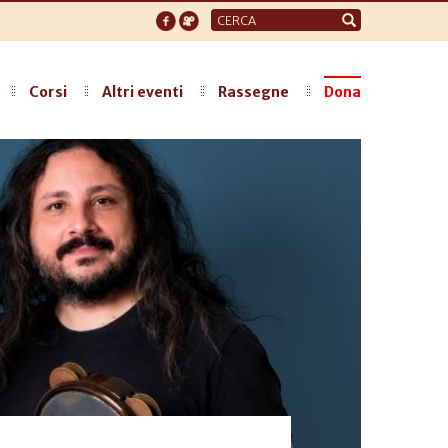
Form
di
ricerca
Corsi
Altri eventi
Rassegne
Dona