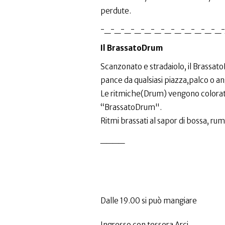
perdute.
-_-_-_-_-_-_-_-_-_-_-_-_-
Il BrassatoDrum
Scanzonato e stradaiolo, il BrassatoD
pance da qualsiasi piazza,palco o an
Le ritmiche(Drum) vengono colorate da
“BrassatoDrum".
Ritmi brassati al sapor di bossa, rum
____
Dalle 19.00 si può mangiare
Ingresso con tessera Arci