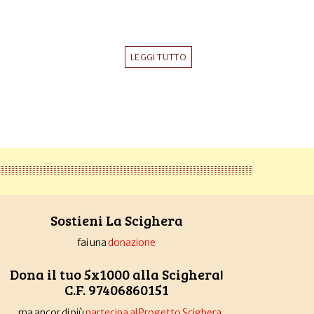
LEGGI TUTTO
Sostieni La Scighera
fai una
donazione
Dona il tuo 5x1000 alla Scighera!
C.F. 97406860151
... ma ancor di più
partecipa al Progetto Scighera