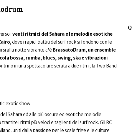
atodrum
Q
verso i
venti ritmici del Sahara e le melodie esotiche
Cairo
, dove i rapidi battiti del surf rock si fondono con le
irsi alla notte vibrante c'è
BrassatoDrum, un ensemble
ola bossa, rumba, blues, swing, ska e vibrazioni
ontrino in una spettacolare serata a due ritmi, la Two Band
ic exotic show.
ti del Sahara ed alle più oscure ed esotiche melodie
 tramite i ritmi più veloci e taglienti del surf rock. Gli RC
ano, uniti dalla passione per le scale frige e le culture