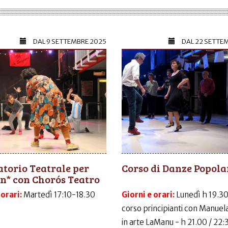
DAL
9 SETTEMBRE 2025
DAL
22 SETTE
torio Teatrale per
Corso di Danze Popola
n* con Chorós Teatro
 orari:
Martedì 17:10-18.30
Giorni e orari:
Lunedì h 19.30
corso principianti con Manuela
in arte LaManu - h 21.00 / 22: