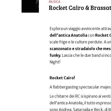
MUSICA
Rocket Cairo & Brass
Esplora un viaggio avvincente attra
dell'antica Anatolia
con
Rocket 
scale frige e le culture perdute. A un
scanzonato e stradaiolo che mesc
funky.
Lascia che le due band si inc
Night!
Rocket Cairo!
A flabbergasting spectacular majest
Le chitarre dei RC si ispirano ai ven
dell'antica Anatolia, il tutto espresso
sono Andrea, Saturnalia e Beck, di Mil