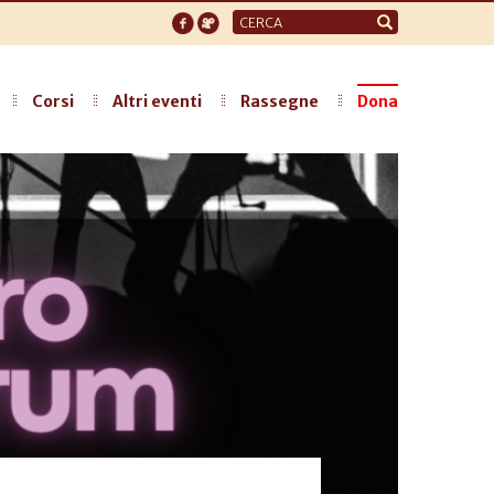
Form
di
ricerca
Corsi
Altri eventi
Rassegne
Dona