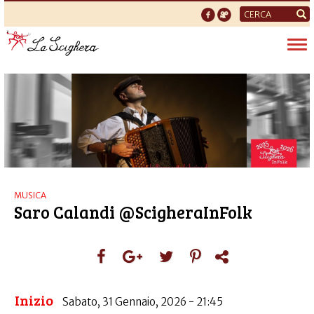
Form
di
Tog
ricerca
nav
MUSICA
Saro Calandi @ScigheraInFolk
Inizio
Sabato, 31 Gennaio, 2026 - 21:45