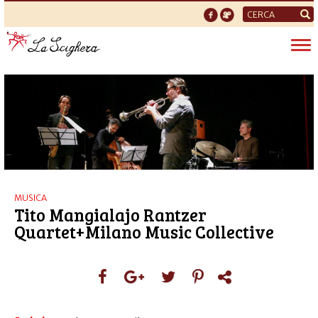
Form
di
Tog
ricerca
nav
MUSICA
Tito Mangialajo Rantzer
Quartet+Milano Music Collective