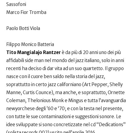
Sassofoni
Marco Fior Tromba
Paolo Botti Viola
Filippo Monico Batteria
Tito Mangialajo Rantzer
è da più di 20 anni uno dei più
affidabili side man nel mondo del jazz italiano, solo in anni
recenti ha deciso di dar vita ad un suo quartetto. Il gruppo
nasce con il cuore ben saldo nella storia del jazz,
soprattutto in certo jazz californiano (Art Pepper, Shelly
Manne, Curtis Counce), ma anche, e soprattutto, Ornette
Coleman, Thelonious Monk e Mingus e tutta l’avanguardia
newyorchese degli ’60 e ‘70; e con la testa nel presente,
con tutte le sue contaminazioni e suggestioni sonore. Le
idee sviluppate si sono concretizzate nel cd “Dedications”
(solista records 002) uscito nell’aprile 2016.