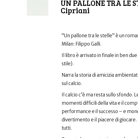
UN PALLONE TRA LE STE
Cipriani
“Un pallone tra le stelle” è un rom
Milan: Filippo Galli.
Il libro è arrivato in finale in ben 
stile).
Narra la storia di amicizia ambientat
sul calcio.
Il calcio c’è ma resta sullo sfondo. L
momenti difficili della vita e il c
performance e il successo – e mondo 
divertimento e il piacere di giocare.
tutti.