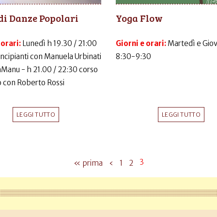
di Danze Popolari
Yoga Flow
 orari:
Lunedì h 19.30 / 21:00
Giorni e orari:
Martedì e Gio
incipianti con Manuela Urbinati
8:30-9:30
LaManu - h 21.00 / 22:30 corso
 con Roberto Rossi
LEGGI TUTTO
LEGGI TUTTO
3
« prima
‹
1
2