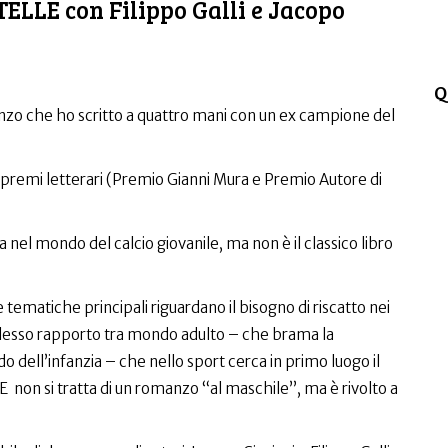
LLE con Filippo Galli e Jacopo
Q
anzo che ho scritto a quattro mani con un ex campione del
due premi letterari (Premio Gianni Mura e Premio Autore di
a nel mondo del calcio giovanile, ma non è il classico libro
e tematiche principali riguardano il bisogno di riscatto nei
omplesso rapporto tra mondo adulto – che brama la
dell’infanzia – che nello sport cerca in primo luogo il
 E non si tratta di un romanzo “al maschile”, ma è rivolto a