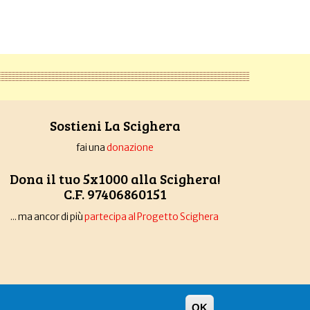
Sostieni La Scighera
fai una
donazione
Dona il tuo 5x1000 alla Scighera!
C.F. 97406860151
... ma ancor di più
partecipa al Progetto Scighera
OK