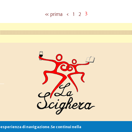
3
« prima
‹
1
2
e esperienza di navigazione.Se continui nella
Associazione La Scighera
copyleft
|
cookies
|
privacy
|
login