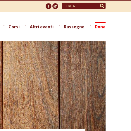
Form
di
ricerca
Corsi
Altri eventi
Rassegne
Dona