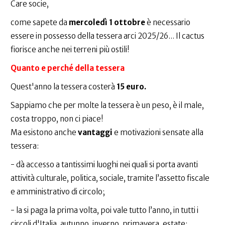
Care socie,
come sapete da
mercoledì 1 ottobre
è necessario
essere in possesso della tessera arci 2025/26... Il cactus
fiorisce anche nei terreni più ostili!
Quanto e perché della tessera
Quest'anno la tessera costerà
15 euro.
Sappiamo che per molte la tessera è un peso, è il male,
costa troppo, non ci piace!
Ma esistono anche
vantaggi
e motivazioni sensate alla
tessera:
- dà accesso a tantissimi luoghi nei quali si porta avanti
attività culturale, politica, sociale, tramite l’assetto fiscale
e amministrativo di circolo;
- la si paga la prima volta, poi vale tutto l’anno, in tutti i
circoli d'Italia, autunno, inverno, primavera, estate;