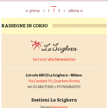
2
« prima
‹
1
3
›
ultima »
RASSEGNE IN CORSO
Iscriviti alla Newsletter
(circolo ARCI) La Scighera - Milano
Via Candiani 131, Quartiere Bovisa
tel. 02 48671300 c.f.97406860151
Sostieni La Scighera
fai una
donazione