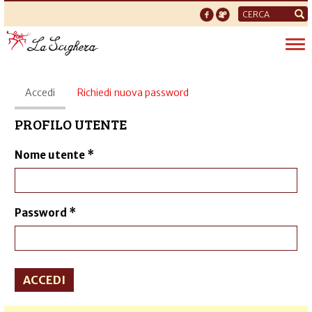
Form
di
Tog
ricerca
nav
Schede
Accedi
(scheda
Richiedi nuova password
primarie
attiva)
PROFILO UTENTE
Nome utente
*
Password
*
ACCEDI