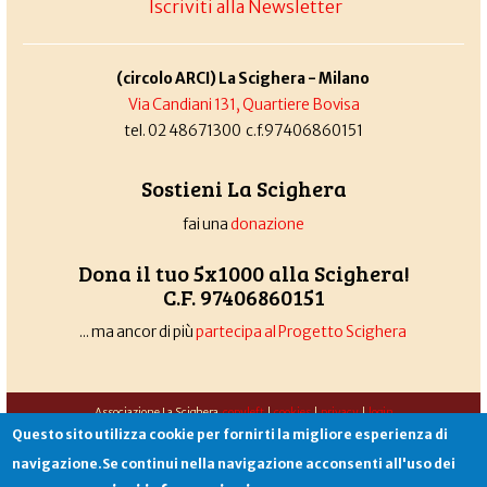
Iscriviti alla Newsletter
(circolo ARCI) La Scighera - Milano
Via Candiani 131, Quartiere Bovisa
tel. 02 48671300 c.f.97406860151
Sostieni La Scighera
fai una
donazione
Dona il tuo 5x1000 alla Scighera!
C.F. 97406860151
... ma ancor di più
partecipa al Progetto Scighera
Associazione La Scighera
copyleft
|
cookies
|
privacy
|
login
Questo sito utilizza cookie per fornirti la migliore esperienza di
Sito creato da
Alekos.net
navigazione.Se continui nella navigazione acconsenti all'uso dei