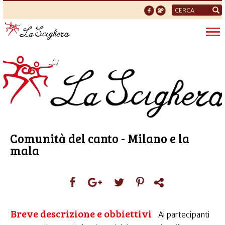
Form
di
Tog
ricerca
nav
Comunità del canto - Milano e la
mala
Breve descrizione e obbiettivi
Ai partecipanti