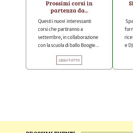
Prossimi corsi in
S
partenza da...
Questi i nuovi interessanti
Spa
corsi che partiranno a
for
settembre, in collaborazione
rice
con la scuola di ballo Boogie...
e DJ
LEGGI TUTTO