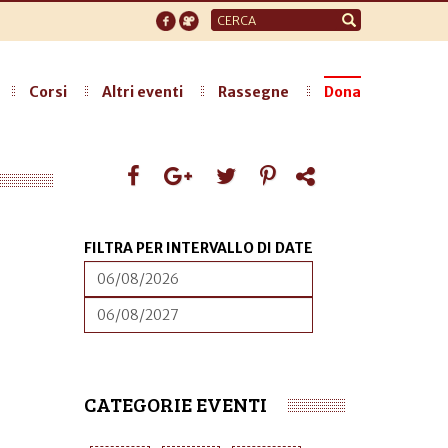
Form
di
ricerca
Corsi
Altri eventi
Rassegne
Dona
FILTRA PER INTERVALLO DI DATE
DATA
FILTRA
PER
INTERVALLO
DATA
FILTRA
DI
PER
DATE
INTERVALLO
DI
DATE
CATEGORIE EVENTI