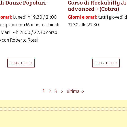
di Danze Popolari
Corso di Rockabilly J
advanced + (Cobra)
 orari:
Lunedì h 19.30 / 21:00
Giorni e orari:
tutti i giovedì 
incipianti con Manuela Urbinati
21.30 alle 22.30
LaManu - h 21.00 / 22:30 corso
 con Roberto Rossi
LEGGI TUTTO
LEGGI TUTTO
1
2
3
›
ultima »