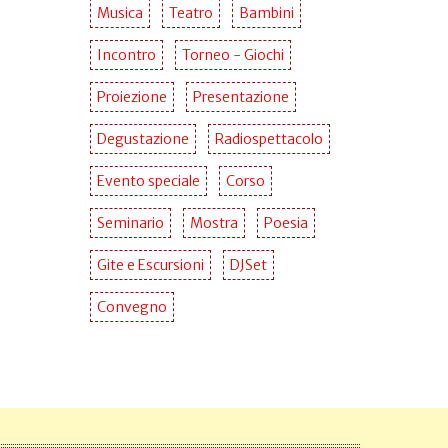
Musica
Teatro
Bambini
Incontro
Torneo - Giochi
Proiezione
Presentazione
Degustazione
Radiospettacolo
Evento speciale
Corso
Seminario
Mostra
Poesia
Gite e Escursioni
DJSet
Convegno