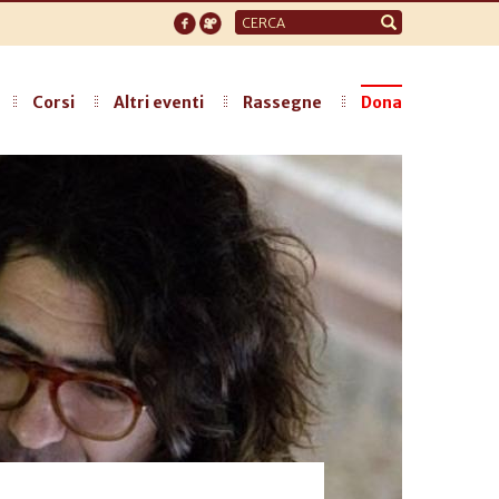
Form
di
ricerca
Corsi
Altri eventi
Rassegne
Dona