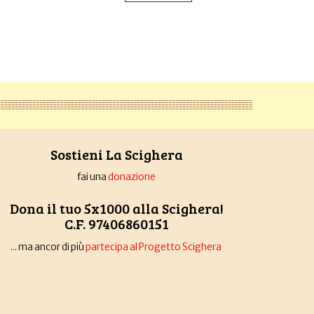
Sostieni La Scighera
fai una
donazione
Dona il tuo 5x1000 alla Scighera!
C.F. 97406860151
... ma ancor di più
partecipa al Progetto Scighera