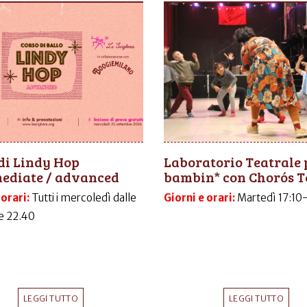
di Lindy Hop
Laboratorio Teatrale 
mediate / advanced
bambin* con Chorós T
 orari:
Tutti i mercoledì dalle
Giorni e orari:
Martedì 17:10
le 22.40
LEGGI TUTTO
LEGGI TUTTO