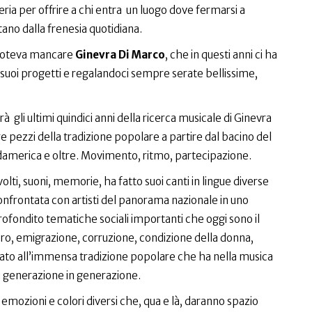
iferia per offrire a chi entra un luogo dove fermarsi a
ano dalla frenesia quotidiana.
poteva mancare
Ginevra Di Marco
, che in questi anni ci ha
suoi progetti e regalandoci sempre serate bellissime,
à gli ultimi quindici anni della ricerca musicale di Ginevra
re pezzi della tradizione popolare a partire dal bacino del
damerica e oltre. Movimento, ritmo, partecipazione.
olti, suoni, memorie, ha fatto suoi canti in lingue diverse
confrontata con artisti del panorama nazionale in uno
fondito tematiche sociali importanti che oggi sono il
oro, emigrazione, corruzione, condizione della donna,
egato all’immensa tradizione popolare che ha nella musica
i generazione in generazione.
 emozioni e colori diversi che, qua e là, daranno spazio