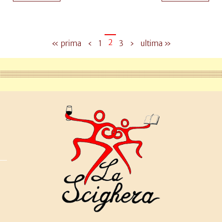
2
« prima
‹
1
3
›
ultima »