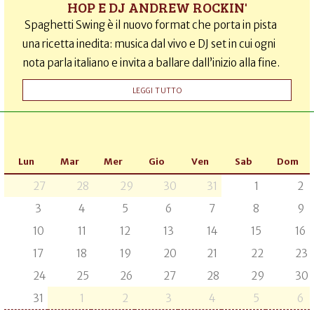
HOP E DJ ANDREW ROCKIN'
Spaghetti Swing è il nuovo format che porta in pista
una ricetta inedita: musica dal vivo e DJ set in cui ogni
nota parla italiano e invita a ballare dall’inizio alla fine.
LEGGI TUTTO
Lun
Mar
Mer
Gio
Ven
Sab
Dom
27
28
29
30
31
1
2
3
4
5
6
7
8
9
10
11
12
13
14
15
16
17
18
19
20
21
22
23
24
25
26
27
28
29
30
31
1
2
3
4
5
6