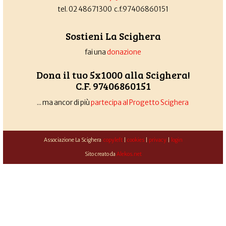
tel. 02 48671300 c.f.97406860151
Sostieni La Scighera
fai una
donazione
Dona il tuo 5x1000 alla Scighera!
C.F. 97406860151
... ma ancor di più
partecipa al Progetto Scighera
Associazione La Scighera
copyleft
|
cookies
|
privacy
|
login
Sito creato da
Alekos.net