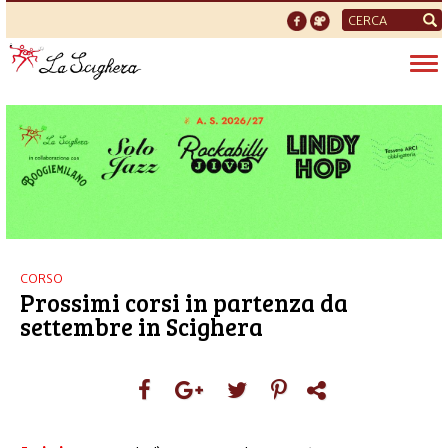
Form
di
Tog
ricerca
nav
CORSO
Prossimi corsi in partenza da
settembre in Scighera