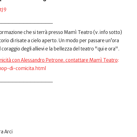
tJ9
_______________
formazione che si terrà presso Mamì Teatro (v. info sotto)
orio di risate a cielo aperto. Un modo per passare un’ora
coraggio degli allievi e la bellezza del teatro "qui e ora".
omicità con Alessandro Petrone, contattare Mamì Teatro
:
hop-di-comicita.html
_______________
a Arci