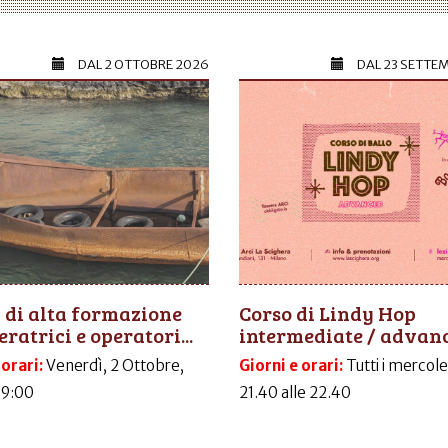
DAL
2 OTTOBRE 2026
DAL
23 SETTE
 di alta formazione
Corso di Lindy Hop
eratrici e operatori...
intermediate / advan
 orari:
Venerdì, 2 Ottobre,
Giorni e orari:
Tutti i mercole
09:00
21.40 alle 22.40