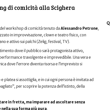
 di comicità alla Scighera
Q
 del workshop di comicità tenuto da
Alessandro Petrone
,
zzato in improvvisazione, clown e teatro fisico, con
no e attivo sui palchi (Zelig, festival, TV).
rtimento dove il pubblico sarà protagonista attivo,
 performance travolgente e imprevedibile. Una vera e
ca dove l’errore diventa risorsa e l’imprevisto si
e platea si assottiglia, e in cui ogni persona è invitata ad
gliato”, per scoprire la potenza dell’istinto, della
tare in fretta, ma imparare ad ascoltare senza
e nella sua forma più pura
.