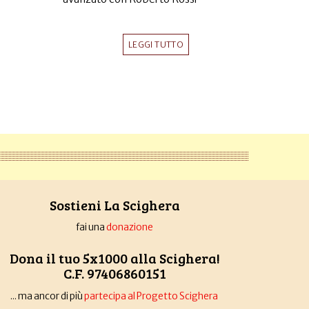
LEGGI TUTTO
Sostieni La Scighera
fai una
donazione
Dona il tuo 5x1000 alla Scighera!
C.F. 97406860151
... ma ancor di più
partecipa al Progetto Scighera