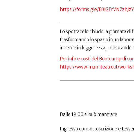
https://forms.gle/B3iGErVN7zhJzY
____________________
Lo spettacolo chiude la giornata di 
trasformando lo spazio in un laborat
insieme in leggerezza, celebrando il 
Per info e costi del Bootcamp di c
https://www.mamiteatro.it/works
____________________
Dalle 19.00 si può mangiare
Ingresso con sottoscrizione e tesser