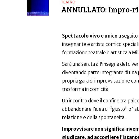
TEATRO
ANNULLATO: Impro-ring
Spettacolo vivo e unico
a seguito
insegnante e artista comico speciali
formazione teatrale e artistica a Mila
Sarà una serata all'insegna del dive
diventando parte integrante di una
propria gara di improvvisazione comi
trasforma in comicità.
Un incontro dove il confine tra palco 
abbandonare l’idea di “giusto” o “sba
relazione e della spontaneità.
Improvvisare non significa inven
giudicare, ad accogliere l’istant