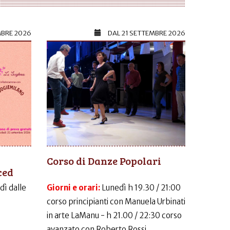
MBRE 2026
DAL
21 SETTEMBRE 2026
Corso di Danze Popolari
ced
dì dalle
Giorni e orari:
Lunedì h 19.30 / 21:00
corso principianti con Manuela Urbinati
in arte LaManu - h 21.00 / 22:30 corso
avanzato con Roberto Rossi