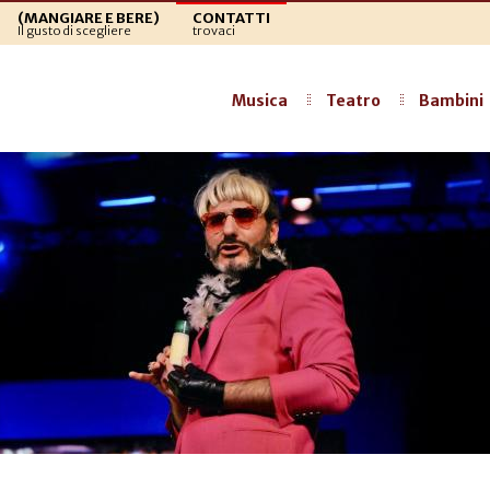
(MANGIARE E BERE)
CONTATTI
Il gusto di scegliere
trovaci
Musica
Teatro
Bambini