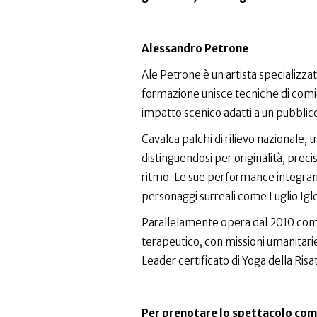
Alessandro Petrone
Ale Petrone è un artista specializzat
formazione unisce tecniche di comic
impatto scenico adatti a un pubblico
Cavalca palchi di rilievo nazionale, t
distinguendosi per originalità, prec
ritmo. Le sue performance integrano
personaggi surreali come Luglio Igl
Parallelamente opera dal 2010 come
terapeutico, con missioni umanitarie
Leader certificato di Yoga della Risa
Per prenotare lo spettacolo comp