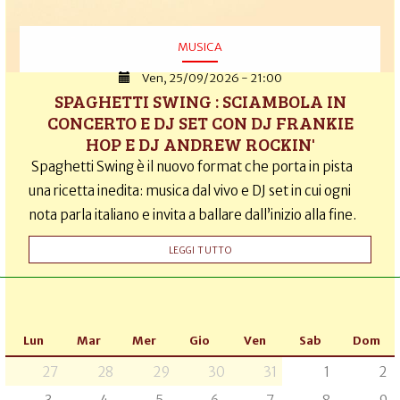
MUSICA
Ven, 25/09/2026 - 21:00
SPAGHETTI SWING : SCIAMBOLA IN
CONCERTO E DJ SET CON DJ FRANKIE
HOP E DJ ANDREW ROCKIN'
Spaghetti Swing è il nuovo format che porta in pista
una ricetta inedita: musica dal vivo e DJ set in cui ogni
nota parla italiano e invita a ballare dall’inizio alla fine.
LEGGI TUTTO
Lun
Mar
Mer
Gio
Ven
Sab
Dom
27
28
29
30
31
1
2