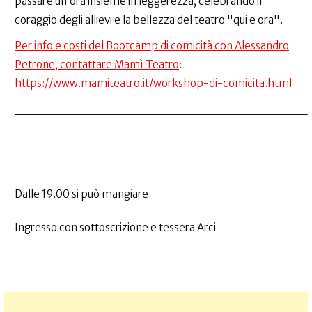
passare un’ora insieme in leggerezza, celebrando il
coraggio degli allievi e la bellezza del teatro "qui e ora".
Per info e costi del Bootcamp di comicità con Alessandro
Petrone, contattare Mamì Teatro
:
https://www.mamiteatro.it/workshop-di-comicita.html
___________________________________
Dalle 19.00 si può mangiare
Ingresso con sottoscrizione e tessera Arci