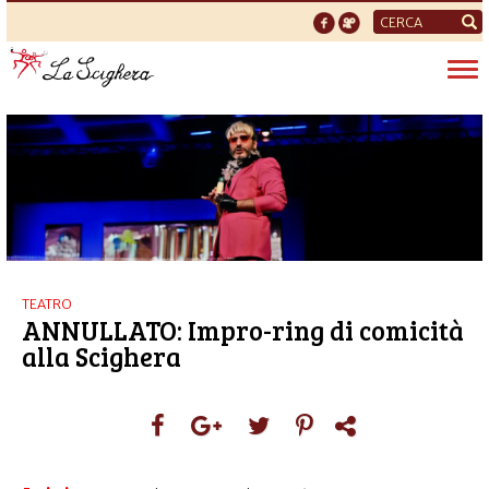
Form
di
Tog
ricerca
nav
TEATRO
ANNULLATO: Impro-ring di comicità
alla Scighera