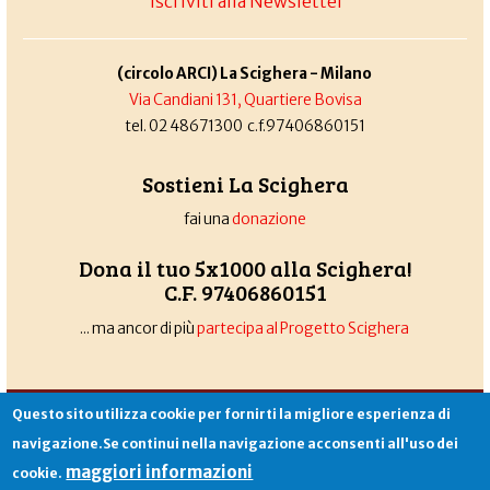
Iscriviti alla Newsletter
(circolo ARCI) La Scighera - Milano
Via Candiani 131, Quartiere Bovisa
tel. 02 48671300 c.f.97406860151
Sostieni La Scighera
fai una
donazione
Dona il tuo 5x1000 alla Scighera!
C.F. 97406860151
... ma ancor di più
partecipa al Progetto Scighera
Associazione La Scighera
copyleft
|
cookies
|
privacy
|
login
Questo sito utilizza cookie per fornirti la migliore esperienza di
Sito creato da
Alekos.net
navigazione.Se continui nella navigazione acconsenti all'uso dei
maggiori informazioni
cookie.