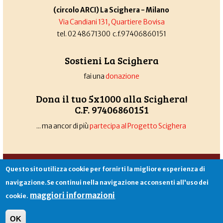
(circolo ARCI) La Scighera - Milano
Via Candiani 131, Quartiere Bovisa
tel. 02 48671300 c.f.97406860151
Sostieni La Scighera
fai una
donazione
Dona il tuo 5x1000 alla Scighera!
C.F. 97406860151
... ma ancor di più
partecipa al Progetto Scighera
Associazione La Scighera
copyleft
|
cookies
|
privacy
|
login
Questo sito utilizza cookie per fornirti la migliore esperienza di
Sito creato da
Alekos.net
navigazione.Se continui nella navigazione acconsenti all'uso dei
maggiori informazioni
cookie.
OK