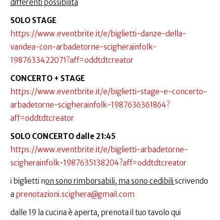
differenti possibilità
SOLO STAGE
https://www.eventbrite.it/e/biglietti-danze-della-
vandea-con-arbadetorne-scigherainfolk-
1987633422071?aff=oddtdtcreator
CONCERTO + STAGE
https://www.eventbrite.it/e/biglietti-stage-e-concerto-
arbadetorne-scigherainfolk-1987636361864?
aff=oddtdtcreator
SOLO CONCERTO dalle 21:45
https://www.eventbrite.it/e/biglietti-arbadetorne-
scigherainfolk-1987635138204?aff=oddtdtcreator
i biglietti n
on sono rimborsabili, ma sono cedibili
scrivendo
a
prenotazioni.scighera@gmail.com
dalle 19 la cucina è aperta, prenota il tuo tavolo qui