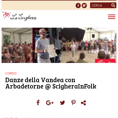
Form
di
Tog
ricerca
nav
CORSO
Danze della Vandea con
Arbadetorne @ ScigheraInFolk