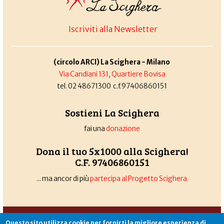
Iscriviti alla Newsletter
(circolo ARCI) La Scighera - Milano
Via Candiani 131, Quartiere Bovisa
tel. 02 48671300 c.f.97406860151
Sostieni La Scighera
fai una
donazione
Dona il tuo 5x1000 alla Scighera!
C.F. 97406860151
... ma ancor di più
partecipa al Progetto Scighera
Associazione La Scighera
copyleft
|
cookies
|
privacy
|
login
Questo sito utilizza cookie per fornirti la migliore esperienza di