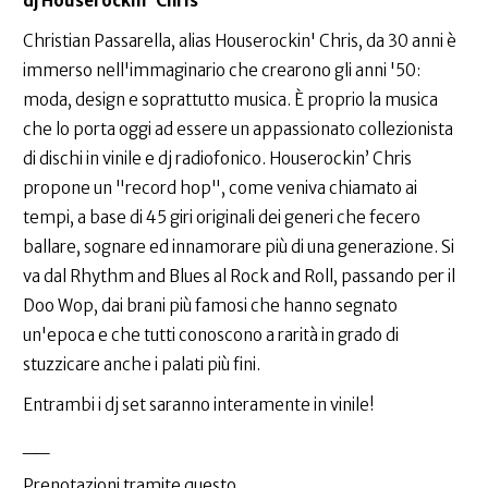
dj Houserockin' Chris
Christian Passarella, alias Houserockin' Chris, da 30 anni è
immerso nell'immaginario che crearono gli anni '50:
moda, design e soprattutto musica. È proprio la musica
che lo porta oggi ad essere un appassionato collezionista
di dischi in vinile e dj radiofonico. Houserockin’ Chris
propone un "record hop", come veniva chiamato ai
tempi, a base di 45 giri originali dei generi che fecero
ballare, sognare ed innamorare più di una generazione. Si
va dal Rhythm and Blues al Rock and Roll, passando per il
Doo Wop, dai brani più famosi che hanno segnato
un'epoca e che tutti conoscono a rarità in grado di
stuzzicare anche i palati più fini.
Entrambi i dj set saranno interamente in vinile!
__
Prenotazioni tramite questo