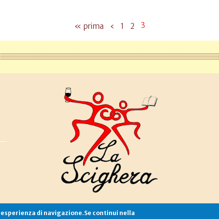
3
« prima
‹
1
2
e esperienza di navigazione.Se continui nella
Associazione La Scighera
copyleft
|
cookies
|
privacy
|
login