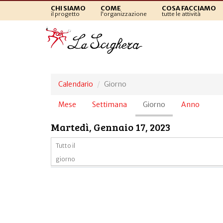
CHI SIAMO
COME
COSA FACCIAMO
il progetto
l'organizzazione
tutte le attività
Calendario
Giorno
Schede
Mese
Settimana
Giorno
(scheda
Anno
primarie
attiva)
Martedì, Gennaio 17, 2023
Tutto il
giorno