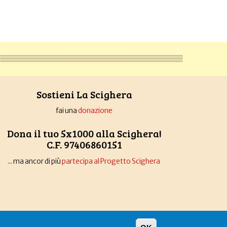
Sostieni La Scighera
fai una
donazione
Dona il tuo 5x1000 alla Scighera!
C.F. 97406860151
... ma ancor di più
partecipa al Progetto Scighera