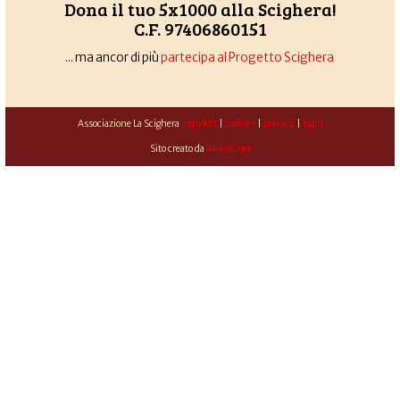
Dona il tuo 5x1000 alla Scighera!
C.F. 97406860151
... ma ancor di più
partecipa al Progetto Scighera
Associazione La Scighera
copyleft
|
cookies
|
privacy
|
login
Sito creato da
Alekos.net