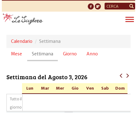
Form
di
Tog
ricerca
nav
Calendario
Settimana
Schede
Mese
Settimana
(scheda
Giorno
Anno
primarie
attiva)
Settimana del Agosto 3, 2026
Lun
Mar
Mer
Gio
Ven
Sab
Dom
Tutto il
giorno