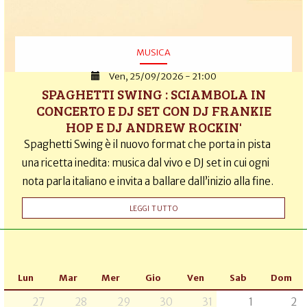
MUSICA
Ven, 25/09/2026 - 21:00
SPAGHETTI SWING : SCIAMBOLA IN
CONCERTO E DJ SET CON DJ FRANKIE
HOP E DJ ANDREW ROCKIN'
Spaghetti Swing è il nuovo format che porta in pista
una ricetta inedita: musica dal vivo e DJ set in cui ogni
nota parla italiano e invita a ballare dall’inizio alla fine.
LEGGI TUTTO
Lun
Mar
Mer
Gio
Ven
Sab
Dom
27
28
29
30
31
1
2