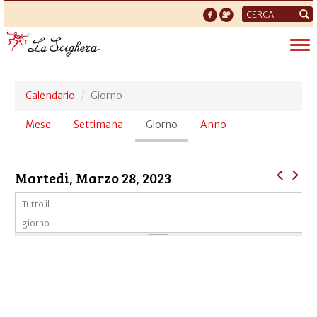
Form
di
Tog
ricerca
nav
Calendario
Giorno
Schede
Mese
Settimana
Giorno
(scheda
Anno
primarie
attiva)
Martedì, Marzo 28, 2023
Tutto il
giorno