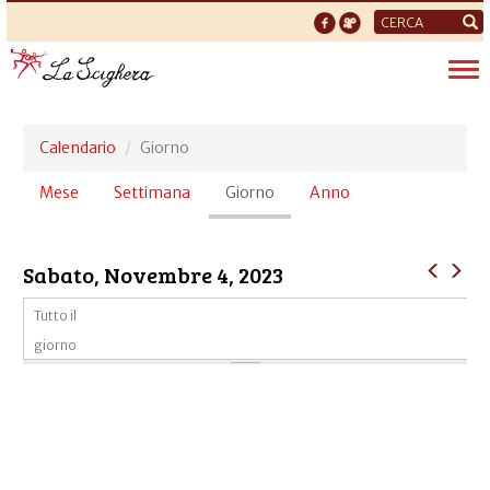
Form
di
Tog
ricerca
nav
Calendario
Giorno
Schede
Mese
Settimana
Giorno
(scheda
Anno
primarie
attiva)
Sabato, Novembre 4, 2023
Tutto il
giorno