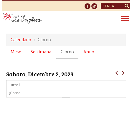
Form
di
Tog
ricerca
nav
Calendario
Giorno
Schede
Mese
Settimana
Giorno
(scheda
Anno
primarie
attiva)
Sabato, Dicembre 2, 2023
Tutto il
giorno